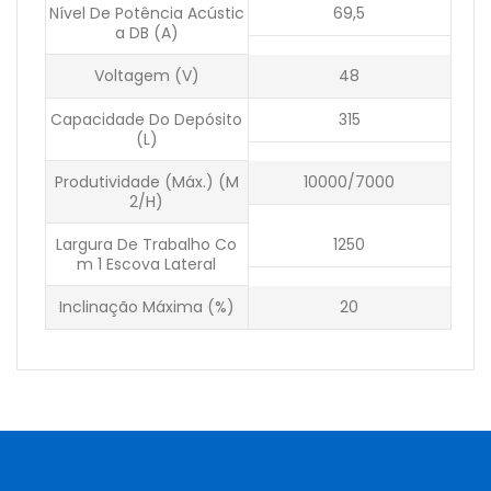
Nível De Potência Acústic
69,5
A DB (A)
Voltagem (V)
48
Capacidade Do Depósito
315
(l)
Produtividade (máx.) (m
10000/7000
2/h)
Largura De Trabalho Co
1250
M 1 Escova Lateral
Inclinação Máxima (%)
20