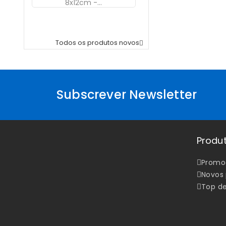
ZIP
Com...
Preço
10,70 €
Todos os produtos novos

Subscrever Newsletter
Produ
Promo
Novos
Top d