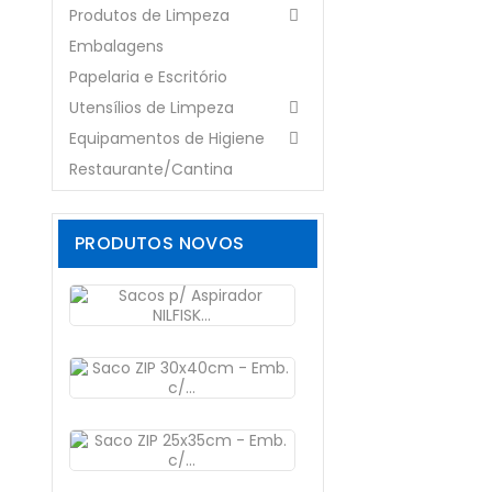
Produtos de Limpeza

Embalagens
Papelaria e Escritório
Utensílios de Limpeza

Equipamentos de Higiene

Restaurante/Cantina
PRODUTOS NOVOS
Sacos
P/...
Preço
14,99 €
Saco
ZIP...
Preço
82,69 €
Saco
ZIP...
Preço
63,40 €