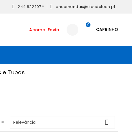
244 822 107 *
encomendas@cloudclean.pt


0
CARRINHO
Acomp. Envio
s e Tubos

or:
Relevância