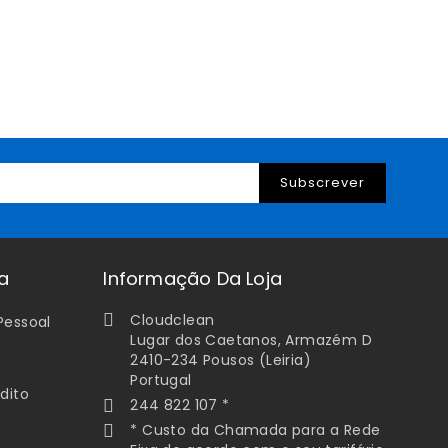
a
Informação Da Loja
Cloudclean

Pessoal
Lugar dos Caetanos, Armazém D
2410-234 Pousos (Leiria)
s
Portugal
dito
244 822 107 *

* Custo da Chamada para a Rede
