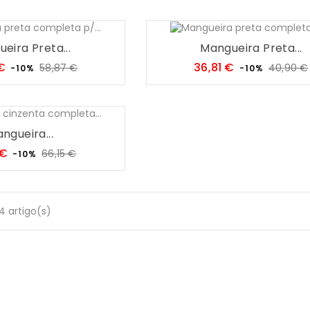
eira Preta...
Mangueira Preta...
Preço
Preço
Preço
€
36,81 €
58,87 €
40,90 €
-10%
-10%
regular
regular
ngueira...
Preço
Preço
 €
66,15 €
-10%
regular
4 artigo(s)