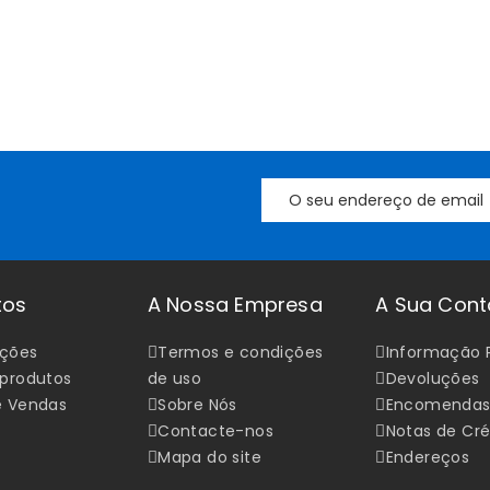
tos
A Nossa Empresa
A Sua Cont
ções
Termos e condições
Informação 
 produtos
de uso
Devoluções
e Vendas
Sobre Nós
Encomenda
Contacte-nos
Notas de Cré
Mapa do site
Endereços