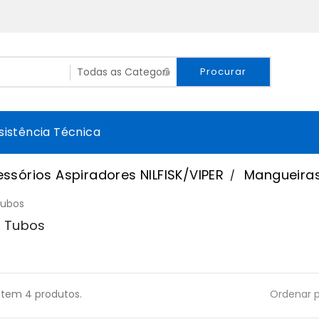
Procurar
sistência Técnica
ssórios Aspiradores NILFISK/VIPER
Mangueira
E Tubos
stem 4 produtos.
Ordenar p