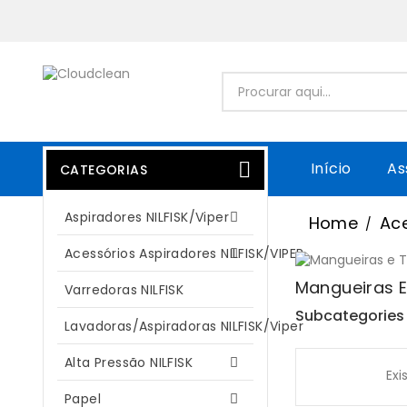

Início
As
CATEGORIAS
Aspiradores NILFISK/Viper

Home
Ace
Acessórios Aspiradores NILFISK/VIPER

Mangueiras 
Varredoras NILFISK
Subcategories
Lavadoras/Aspiradoras NILFISK/Viper
Alta Pressão NILFISK

Exi
Papel
