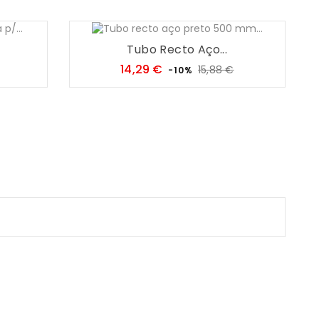
Tubo Recto Aço...
Preço
Preço
Preço
14,29 €
15,88 €
-10%
regular