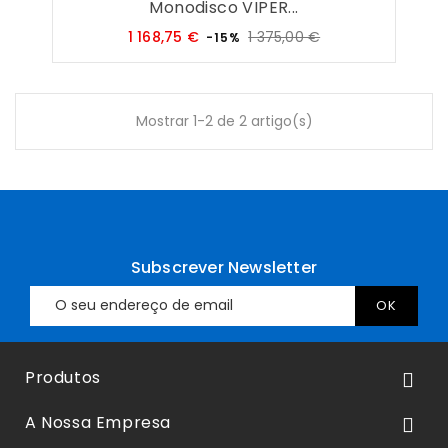
Monodisco VIPER...
Preço
Preço
1 168,75 €
1 375,00 €
-15%
regular
Mostrar 1-2 de 2 artigo(s)
Subscrever Newsletter
Produtos

A Nossa Empresa
