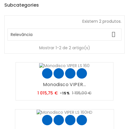
Subcategories
Existem 2 produtos.

Relevância
Mostrar 1-2 de 2 artigo(s)
Monodisco VIPER...
Preço
Preço
1 015,75 €
1 195,00 €
-15%
regular